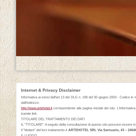
Internet & Privacy Disclaimer
Informativa ai sensi dell'art.13 del DLG n. 196 del 30 giugno 2003 - Codice in m
dall'indirizzo:
http://www.artehotel.it
corrispondente alla pagina iniziale del sito. L'informativa
tramite link.
TITOLARE DEL TRATTAMENTO DEI DATI
IL "TITOLARE". A seguito della consultazione di questo sito possono essere trattati
Il "titolare" del loro trattamento è
ARTEHOTEL SRL Via Santuario, 43 – 24
IL LUOGO