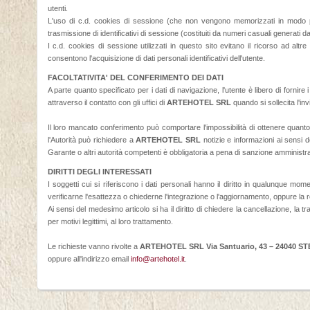
utenti.
L'uso di c.d. cookies di sessione (che non vengono memorizzati in modo pe
trasmissione di identificativi di sessione (costituiti da numeri casuali generati d
I c.d. cookies di sessione utilizzati in questo sito evitano il ricorso ad alt
consentono l'acquisizione di dati personali identificativi dell'utente.
FACOLTATIVITA' DEL CONFERIMENTO DEI DATI
A parte quanto specificato per i dati di navigazione, l'utente è libero di fornire
attraverso il contatto con gli uffici di
ARTEHOTEL SRL
quando si sollecita l'in
Il loro mancato conferimento può comportare l'impossibilità di ottenere quanto
l'Autorità può richiedere a
ARTEHOTEL SRL
notizie e informazioni ai sensi d
Garante o altri autorità competenti è obbligatoria a pena di sanzione amministra
DIRITTI DEGLI INTERESSATI
I soggetti cui si riferiscono i dati personali hanno il diritto in qualunque m
verificarne l'esattezza o chiederne l'integrazione o l'aggiornamento, oppure la r
Ai sensi del medesimo articolo si ha il diritto di chiedere la cancellazione, la t
per motivi legittimi, al loro trattamento.
Le richieste vanno rivolte a
ARTEHOTEL SRL Via Santuario, 43 – 24040 
oppure all'indirizzo email
info@artehotel.it
.