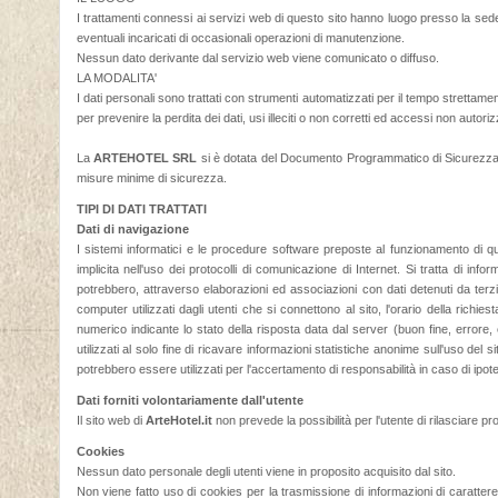
I trattamenti connessi ai servizi web di questo sito hanno luogo presso la sede 
eventuali incaricati di occasionali operazioni di manutenzione.
Nessun dato derivante dal servizio web viene comunicato o diffuso.
LA MODALITA'
I dati personali sono trattati con strumenti automatizzati per il tempo strettam
per prevenire la perdita dei dati, usi illeciti o non corretti ed accessi non autorizz
La
ARTEHOTEL SRL
si è dotata del Documento Programmatico di Sicurezza n
misure minime di sicurezza.
TIPI DI DATI TRATTATI
Dati di navigazione
I sistemi informatici e le procedure software preposte al funzionamento di qu
implicita nell'uso dei protocolli di comunicazione di Internet. Si tratta di i
potrebbero, attraverso elaborazioni ed associazioni con dati detenuti da terzi, p
computer utilizzati dagli utenti che si connettono al sito, l'orario della richies
numerico indicante lo stato della risposta data dal server (buon fine, errore, e
utilizzati al solo fine di ricavare informazioni statistiche anonime sull'uso de
potrebbero essere utilizzati per l'accertamento di responsabilità in caso di ipotetic
Dati forniti volontariamente dall'utente
Il sito web di
ArteHotel.it
non prevede la possibilità per l'utente di rilasciare pro
Cookies
Nessun dato personale degli utenti viene in proposito acquisito dal sito.
Non viene fatto uso di cookies per la trasmissione di informazioni di carattere 