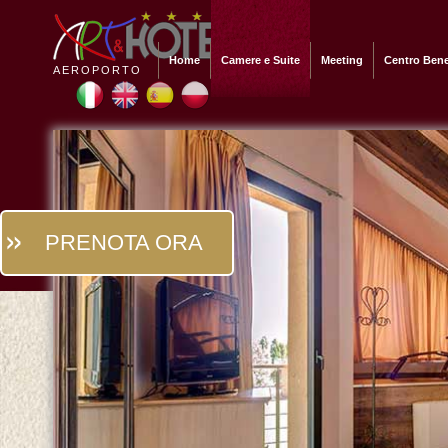
Home
Camere e Suite
Meeting
Centro Ben
AEROPORTO
PRENOTA ORA